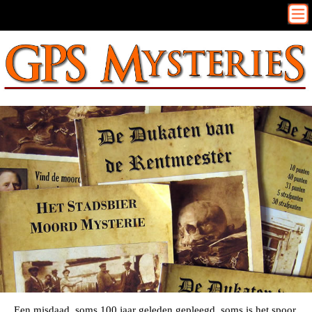
Een misdaad, soms 100 jaar geleden gepleegd, soms is het spoor