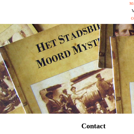
M
V
O
Contact