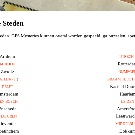
 Steden
teden. GPS Mysteries kunnen overal worden gespeeld, ga puzzelen, spe
Arnhem
UTRECH
Rotterd
MUIDEN
Zwolle
NIJMEGE
ATLIJK (Fr)
BRAAMT-DOET
Kasteel Door
DELFT
msterdam
Haarle
EN BOSCH
LEIDEN
Enschede
Amersfoo
Leeuward
STAVOREN
Deventer
MIDDELBU
oetinchem
Dokku