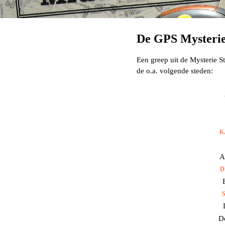
De GPS Mysterie
Een greep uit de Mysterie S
de o.a. volgende steden:
K
A
D
D