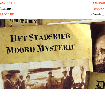
AASTRICHT
DOESBU
lissingen
HOORN
Groning
P LOCATIE