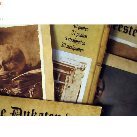
RG
en