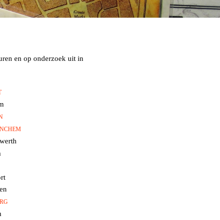
uren en op onderzoek uit in
T
am
N
INCHEM
werth
m
rt
en
RG
m