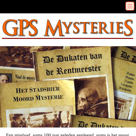
Een misdaad, soms 100 jaar geleden gepleegd, soms is het spoor